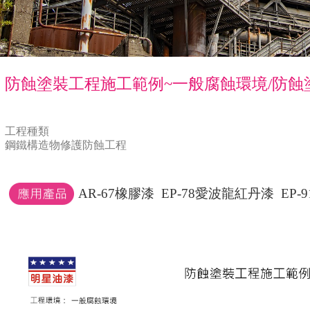
防蝕塗裝工程施工範例~一般腐蝕環境/防蝕
工程種類
鋼鐵構造物修護防蝕工程
AR-67橡膠漆
EP-78愛波龍紅丹漆
EP-