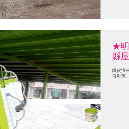
★
縣
鐵皮浪
份剝落