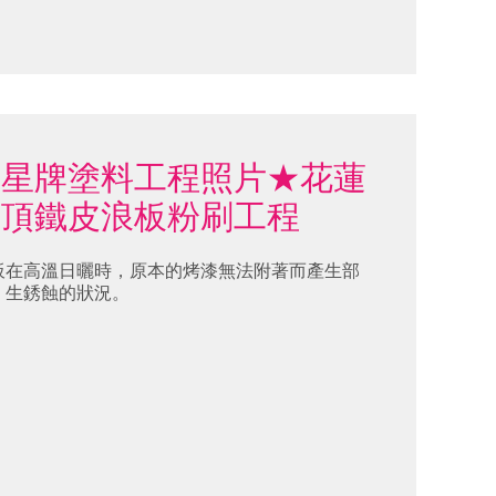
明星牌塗料工程照片★花蓮
屋頂鐵皮浪板粉刷工程
板在高溫日曬時，原本的烤漆無法附著而產生部
、生銹蝕的狀況。