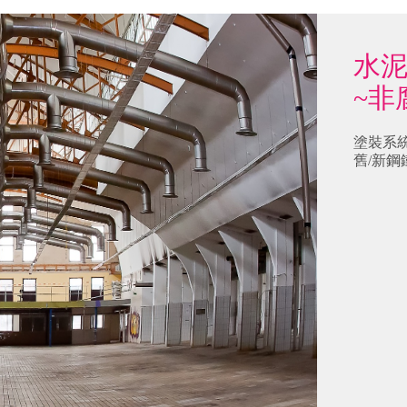
水
~非
塗裝系
舊/新