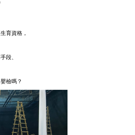
)
獲生育資格，
擇手段、
民嬰檢嗎？