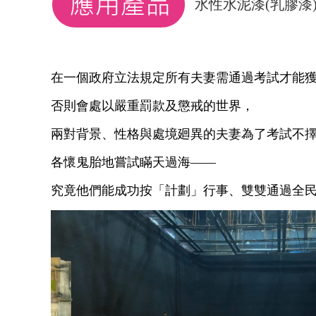
水性水泥漆(乳膠漆
在一個政府立法規定所有夫妻需通過考試才能
否則會處以嚴重罰款及懲戒的世界，
兩對背景、性格與處境廻異的夫妻為了考試不
各懷鬼胎地嘗試瞞天過海——
究竟他們能成功按「計劃」行事、雙雙通過全